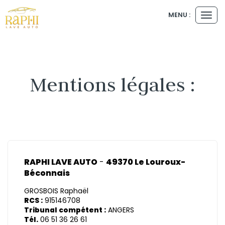
MENU :
Ouvr
le
men
Mentions légales :
RAPHI LAVE AUTO
-
49370 Le Louroux-
Béconnais
GROSBOIS Raphaël
RCS :
915146708
Tribunal compétent :
ANGERS
Tél.
06 51 36 26 61